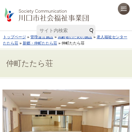
トップページ
»
管理運営施設
»
高齢者のための施設
»
老人福祉センター
たたら荘
»
新郷・仲町たたら荘
» 仲町たたら荘
仲町たたら荘