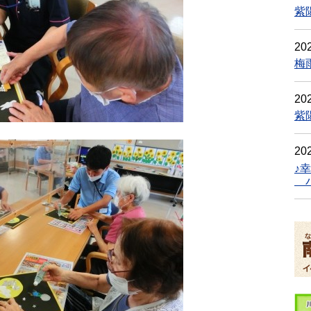
紫
202
梅
202
紫
202
♪
パ