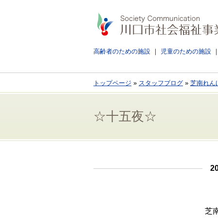
高齢者のための施設
児童のための施設
トップページ
»
スタッフブログ
»
芝南れん
☆十五夜☆
2
芝