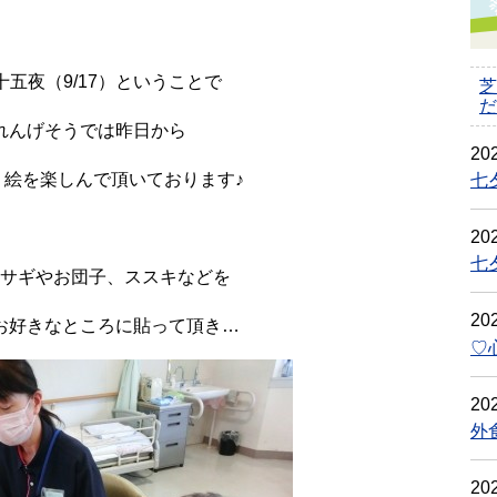
五夜（9/17）ということで
芝
だ
れんげそうでは昨日から
202
り絵を楽しんで頂いております♪
七
202
七
サギやお団子、ススキなどを
202
お好きなところに貼って頂き…
♡
202
外
202