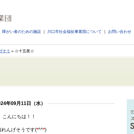
障がい者のための施設
川口市社会福祉事業団について
お問い合わせ
げそう
» ☆十五夜☆
024年09月11日（水）
こんにちは！！
南れんげそうです(
*
^^
*
)