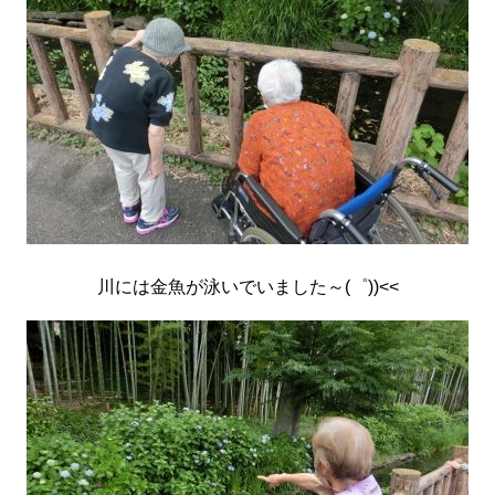
川には金魚が泳いでいました～(゜))<<