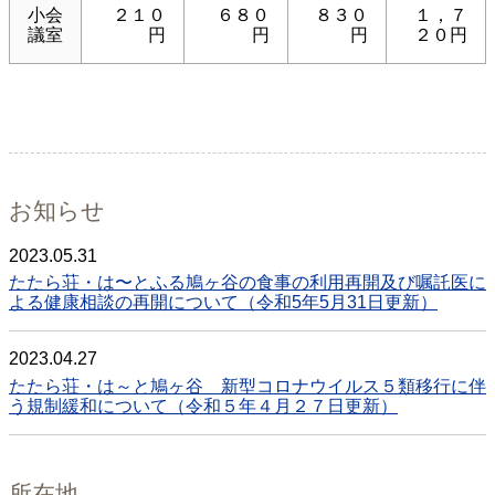
小会
２１０
６８０
８３０
１，７
議室
円
円
円
２０円
お知らせ
2023.05.31
たたら荘・は〜とふる鳩ヶ谷の食事の利用再開及び嘱託医に
よる健康相談の再開について（令和5年5月31日更新）
2023.04.27
たたら荘・は～と鳩ヶ谷 新型コロナウイルス５類移行に伴
う規制緩和について（令和５年４月２７日更新）
所在地