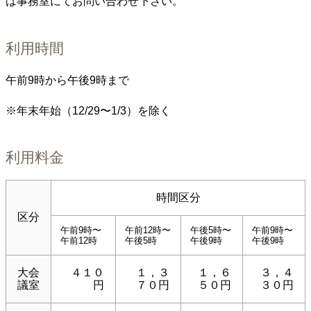
は事務室にてお問い合わせ下さい。
利用時間
午前9時から午後9時まで
※年末年始（12/29〜1/3）を除く
利用料金
時間区分
区分
午前9時〜
午前12時〜
午後5時〜
午前9時〜
午前12時
午後5時
午後9時
午後9時
大会
４１０
１，３
１，６
３，４
議室
円
７０円
５０円
３０円