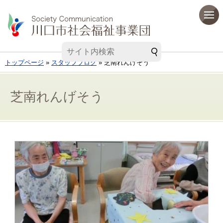
トップページ
»
スタッフブログ
» 芝南れんげそう
芝南れんげそう